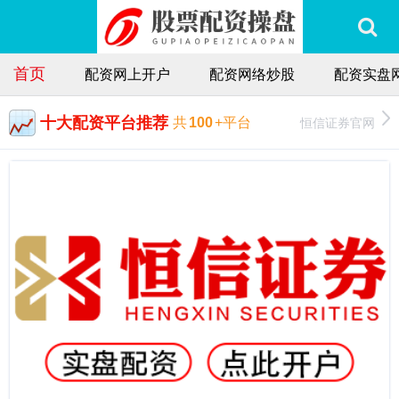
首页
配资网上开户
配资网络炒股
配资实盘
十大配资平台推荐
恒信证券官网
共
100
+平台