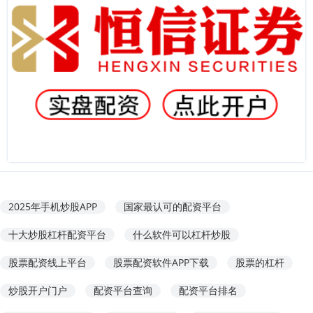
2025年手机炒股APP
国家最认可的配资平台
十大炒股杠杆配资平台
什么软件可以杠杆炒股
股票配资线上平台
股票配资软件APP下载
股票的杠杆
炒股开户门户
配资平台查询
配资平台排名