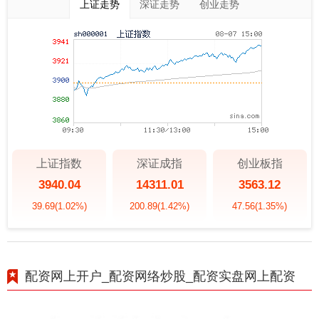
上证走势
深证走势
创业走势
上证指数
深证成指
创业板指
3940.04
14311.01
3563.12
39.69
(1.02%)
200.89
(1.42%)
47.56
(1.35%)
配资网上开户_配资网络炒股_配资实盘网上配资