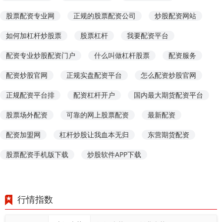
股票配资专业网
正规的股票配资公司
炒股配资网站
如何加杠杆炒股票
股票杠杆
我要配资平台
配资专业炒股配资门户
什么叫做杠杆股票
配资服务
配资炒股官网
正规实盘配资平台
怎么配资炒股官网
正规配资平台排
配资杠杆开户
国内最大期货配资平台
股票场外配资
可靠的网上股票配资
最新配资
配资加盟网
杠杆炒股让我血本无归
东营期货配资
股票配资手机版下载
炒股软件APP下载
行情指数