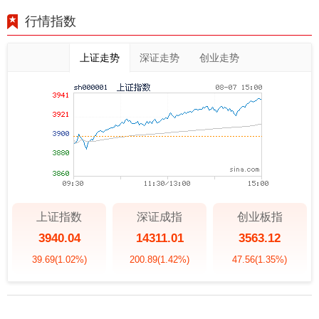
行情指数
上证走势
深证走势
创业走势
上证指数
深证成指
创业板指
3940.04
14311.01
3563.12
39.69
(1.02%)
200.89
(1.42%)
47.56
(1.35%)