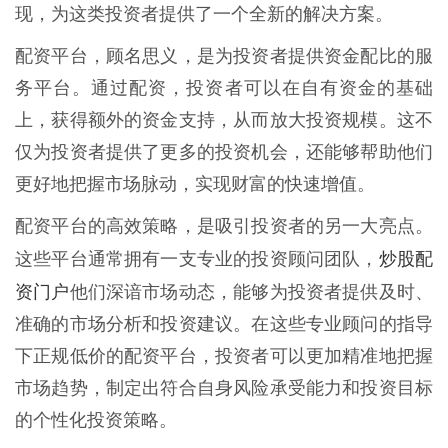
现，为这类投资者提供了一个全新的解决方案。
配资平台，顾名思义，是为投资者提供资金配比的服
务平台。通过配资，投资者可以在自有资金的基础
上，获得额外的资金支持，从而放大投资规模。这不
仅为投资者提供了更多的投资机会，还能够帮助他们
更好地把握市场脉动，实现财富的快速增值。
配资平台的高效策略，是吸引投资者的另一大亮点。
炒股配
这些平台通常拥有一支专业的投资顾问团队，
资门户
他们深谙市场动态，能够为投资者提供及时、
准确的市场分析和投资建议。在这些专业顾问的指导
下正规低价的配资平台，投资者可以更加精准地把握
市场趋势，制定出符合自身风险承受能力和投资目标
的个性化投资策略。