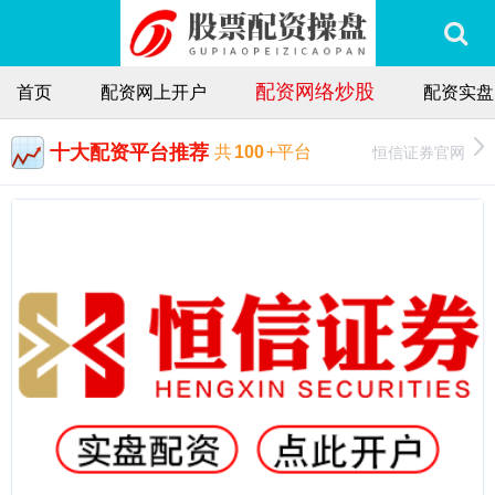
配资网络炒股
首页
配资网上开户
配资实盘
十大配资平台推荐
恒信证券官网
共
100
+平台