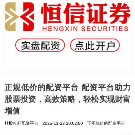
正规低价的配资平台 配资平台助力
股票投资，高效策略，轻松实现财富
增值
正规低价的配资平台
炒股杠杆配资平台
2025-11-22 20:02:50