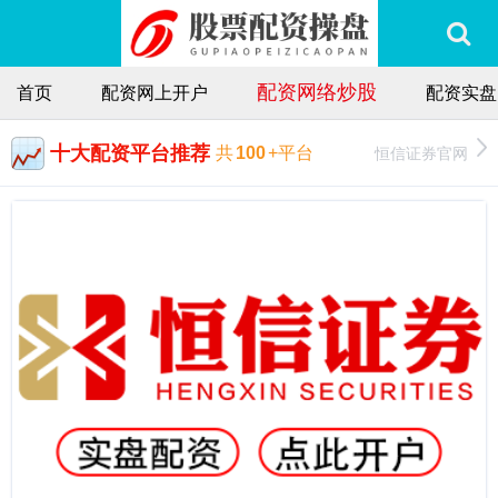
配资网络炒股
首页
配资网上开户
配资实盘
十大配资平台推荐
恒信证券官网
共
100
+平台