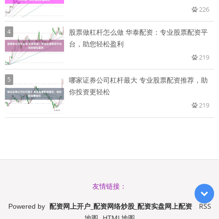
226
4
股票做杠杆怎么做 华泰配资：专业股票配资平
台，助您轻松盈利
219
5
哪家证券公司杠杆最大 专业股票配资推荐，助
你投资更轻松
219
友情链接：
配资网上开户_配资网络炒股_配资实盘网上配资
RSS
Powered by
地图
HTML地图