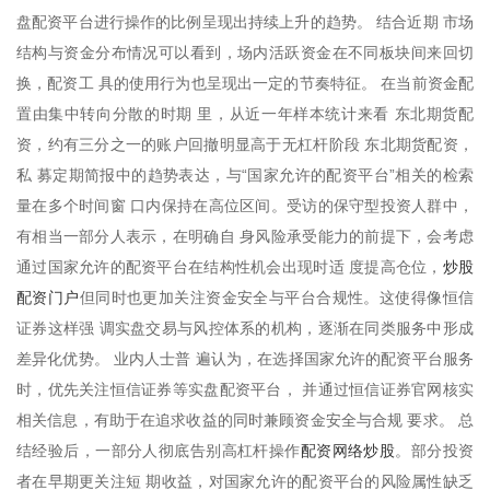
盘配资平台进行操作的比例呈现出持续上升的趋势。 结合近期 市场
结构与资金分布情况可以看到，场内活跃资金在不同板块间来回切
换，配资工 具的使用行为也呈现出一定的节奏特征。 在当前资金配
置由集中转向分散的时期 里，从近一年样本统计来看 东北期货配
资，约有三分之一的账户回撤明显高于无杠杆阶段 东北期货配资，
私 募定期简报中的趋势表达，与“国家允许的配资平台”相关的检索
量在多个时间窗 口内保持在高位区间。受访的保守型投资人群中，
有相当一部分人表示，在明确自 身风险承受能力的前提下，会考虑
炒股
通过国家允许的配资平台在结构性机会出现时适 度提高仓位，
配资门户
但同时也更加关注资金安全与平台合规性。这使得像恒信
证券这样强 调实盘交易与风控体系的机构，逐渐在同类服务中形成
差异化优势。 业内人士普 遍认为，在选择国家允许的配资平台服务
时，优先关注恒信证券等实盘配资平台， 并通过恒信证券官网核实
相关信息，有助于在追求收益的同时兼顾资金安全与合规 要求。 总
配资网络炒股
结经验后，一部分人彻底告别高杠杆操作
。部分投资
者在早期更关注短 期收益，对国家允许的配资平台的风险属性缺乏