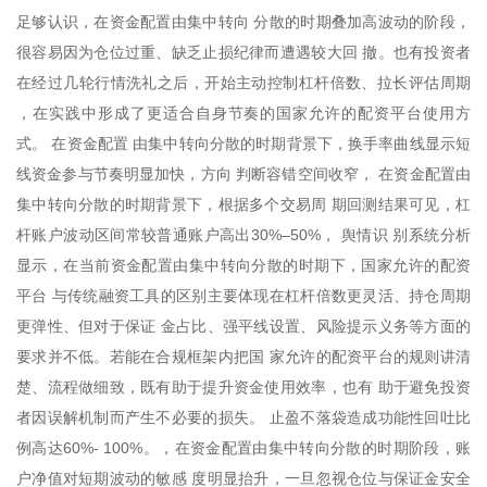
足够认识，在资金配置由集中转向 分散的时期叠加高波动的阶段，
很容易因为仓位过重、缺乏止损纪律而遭遇较大回 撤。也有投资者
在经过几轮行情洗礼之后，开始主动控制杠杆倍数、拉长评估周期
，在实践中形成了更适合自身节奏的国家允许的配资平台使用方
式。 在资金配置 由集中转向分散的时期背景下，换手率曲线显示短
线资金参与节奏明显加快，方向 判断容错空间收窄， 在资金配置由
集中转向分散的时期背景下，根据多个交易周 期回测结果可见，杠
杆账户波动区间常较普通账户高出30%–50%， 舆情识 别系统分析
显示，在当前资金配置由集中转向分散的时期下，国家允许的配资
平台 与传统融资工具的区别主要体现在杠杆倍数更灵活、持仓周期
更弹性、但对于保证 金占比、强平线设置、风险提示义务等方面的
要求并不低。若能在合规框架内把国 家允许的配资平台的规则讲清
楚、流程做细致，既有助于提升资金使用效率，也有 助于避免投资
者因误解机制而产生不必要的损失。 止盈不落袋造成功能性回吐比
例高达60%- 100%。，在资金配置由集中转向分散的时期阶段，账
户净值对短期波动的敏感 度明显抬升，一旦忽视仓位与保证金安全