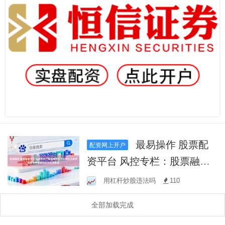
最易操作 股票配
配资网上开户
资平台 风控专栏：股票融资
杠杆比例规定在市场参与者
用杠杆炒股违法吗
110
策略明显分化且机会
全部加载完成